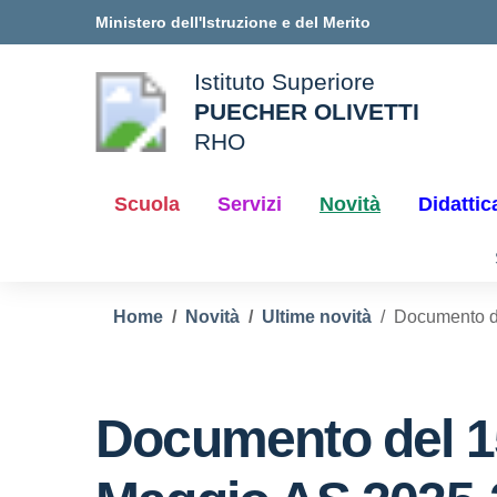
Vai ai contenuti
Vai al menu di navigazione
Vai al footer
Ministero dell'Istruzione e del Merito
Istituto Superiore
PUECHER OLIVETTI
ale della scuola
RHO
— Visita la pagina iniziale d
Scuola
Servizi
Novità
Didattic
Home
Novità
Ultime novità
Documento d
Documento del 1