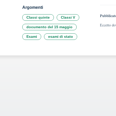
Argomenti
Pubblicat
Classi quinte
Classi V
Eccetto dov
documento del 15 maggio
Esami
esami di stato