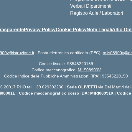
Verbali Dipartimenti
Registro Aule / Laboratori
rasparente
Privacy Policy
Cookie Policy
Note Legali
Albo Onl
900v@istruzione.it
Posta elettronica certificata (PEC):
miis08900v@pec.
Codice fiscale: 93545220159
Codice meccanografico:
MIIS08900V
Codice Indice delle Pubbliche Amministrazioni (IPA): 93545220159
 56 20017 RHO tel. +39 029302236 |
Sede OLIVETTI
via Dei Martiri de
I08901E
|
Codice meccanografico corso IDA: MIRI08951X
|
Codice