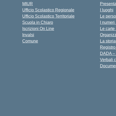
MIUR
Present
Ufficio Scolastico Regionale
I luoghi
Ufficio Scolastico Territoriale
Le pers
Scuola in Chiaro
I numeri
Iscrizioni On Line
Le carte
Invalsi
Organiz
Comune
La storia
Registro
DADA – 
Verbali 
Docume