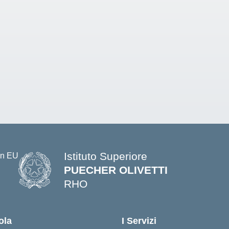
Istituto Superiore
PUECHER OLIVETTI
RHO
— Visita la pagina iniziale della s
ola
I Servizi