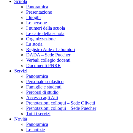
Scuola
Panoramica
Presentazione
I luoghi
Le persone
I numeri della scuola
Le carte della scuola
Organizzazione
La storia
Registro Aule / Laboratori
DADA – Sede Puecher
Verbali collegio docenti
Documenti PNRR
Servizi
Panoramica
Personale scolastico
Famiglie e studenti
Percorsi di studio
Accesso agli Atti
Prenotazioni colloqui – Sede Olivetti
Prenotazioni colloqui – Sede Puecher
Tutti i servizi
Novità
Panoramica
Le notizie