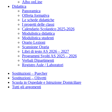
Albo onLine
Didattica
Panoramica
Offerta formativa
Le schede didattiche
I progetti delle classi
Calendario Scolastico 2025-2026
Modulistica didattica
Modulistica studenti
Orario Lezioni
Scansione Oraria
Libri di testo AS 2026 – 2027
Programmi Svolti AS 2025 – 2026
Verbali Dipartimenti
Registro Aule / Laboratori
Sostituzioni – Puecher
Sostituzioni – Olivetti
Scuola in Ospedale e Istruzione Domiciliare
Tutti gli argomenti