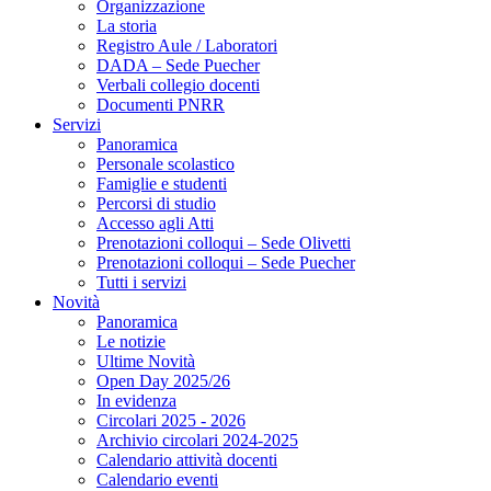
Organizzazione
La storia
Registro Aule / Laboratori
DADA – Sede Puecher
Verbali collegio docenti
Documenti PNRR
Servizi
Panoramica
Personale scolastico
Famiglie e studenti
Percorsi di studio
Accesso agli Atti
Prenotazioni colloqui – Sede Olivetti
Prenotazioni colloqui – Sede Puecher
Tutti i servizi
Novità
Panoramica
Le notizie
Ultime Novità
Open Day 2025/26
In evidenza
Circolari 2025 - 2026
Archivio circolari 2024-2025
Calendario attività docenti
Calendario eventi