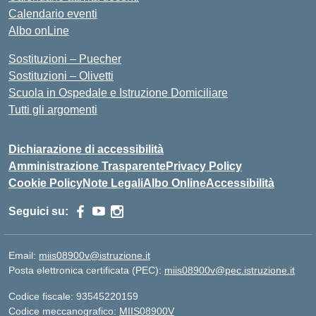
Calendario eventi
Albo onLine
Sostituzioni – Puecher
Sostituzioni – Olivetti
Scuola in Ospedale e Istruzione Domiciliare
Tutti gli argomenti
Dichiarazione di accessibilità
Amministrazione Trasparente
Privacy Policy
Cookie Policy
Note Legali
Albo Online
Accessibilità
Seguici su:
Email:
miis08900v@istruzione.it
Posta elettronica certificata (PEC):
miis08900v@pec.istruzione.it
Codice fiscale: 93545220159
Codice meccanografico:
MIIS08900V