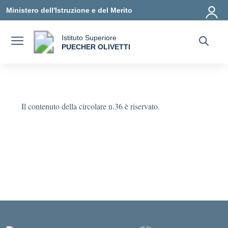
Vai ai contenuti
Vai al menu di navigazione
Vai al footer
Ministero dell'Istruzione e del Merito
Istituto Superiore
a
PUECHER OLIVETTI
— Visita la pagina iniziale della scuola
Il contenuto della circolare n.36 è riservato.