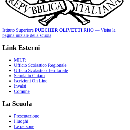
Istituto Superiore
PUECHER OLIVETTI
RHO
— Visita la
pagina iniziale della scuola
Link Esterni
MIUR
Ufficio Scolastico Regionale
Ufficio Scolastico Territoriale
Scuola in Chiaro
Iscrizioni On Line
Invalsi
Comune
La Scuola
Presentazione
I luoghi
Le persone