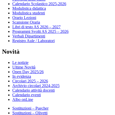
Calendario Scolastico 2025-2026
Modulistica didattica
Modulistica studenti
Orario Lezioni
Scansione Oraria
Libri di testo AS 2026 – 2027
Programmi Svolti AS 2025 – 2026
Verbali Dipartimenti
Registro Aule / Laboratori
Novità
Le notizie
Ultime Novità
Open Day 2025/26
In evidenza
Circolari 2025 – 2026
Archivio circolari 2024-2025
Calendario attività docenti
Calendario eventi
Albo onLine
Sostituzioni – Puecher
Sostituzioni – Olivetti