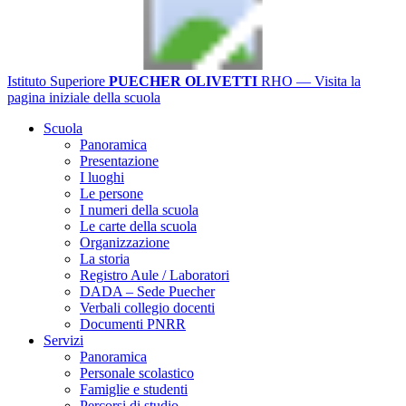
Istituto Superiore
PUECHER OLIVETTI
RHO
— Visita la
pagina iniziale della scuola
Scuola
Panoramica
Presentazione
I luoghi
Le persone
I numeri della scuola
Le carte della scuola
Organizzazione
La storia
Registro Aule / Laboratori
DADA – Sede Puecher
Verbali collegio docenti
Documenti PNRR
Servizi
Panoramica
Personale scolastico
Famiglie e studenti
Percorsi di studio