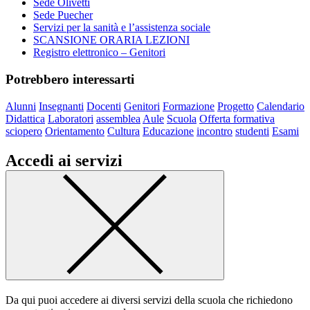
Sede Olivetti
Sede Puecher
Servizi per la sanità e l’assistenza sociale
SCANSIONE ORARIA LEZIONI
Registro elettronico – Genitori
Potrebbero interessarti
Alunni
Insegnanti
Docenti
Genitori
Formazione
Progetto
Calendario
Didattica
Laboratori
assemblea
Aule
Scuola
Offerta formativa
sciopero
Orientamento
Cultura
Educazione
incontro
studenti
Esami
Accedi ai servizi
Da qui puoi accedere ai diversi servizi della scuola che richiedono