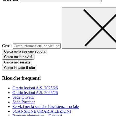
Cerca
Cerca nella sezione
scuola
Cerca tra le
novità
Cerca nei
servizi
Cerca in
tutto il sito
Ricerche frequenti
Orario lezioni A.S. 2025/26
Orario lezioni A.S. 2025/26
Sede Olivetti
Sede Puecher
Servizi per la sanità e l’assistenza sociale
SCANSIONE ORARIA LEZIONI
Registro elettronico – Genitori