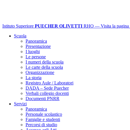
Istituto Superiore
PUECHER OLIVETTI
RHO
— Visita la pagina 
Scuola
Panoramica
Presentazione
I luoghi
Le persone
I numeri della scuola
Le carte della scuola
Organizzazione
La storia
Registro Aule / Laboratori
DADA – Sede Puecher
Verbali collegio docenti
Documenti PNRR
Servizi
Panoramica
Personale scolastico
Famiglie e studenti
Percorsi di studio
Accesso agli Atti