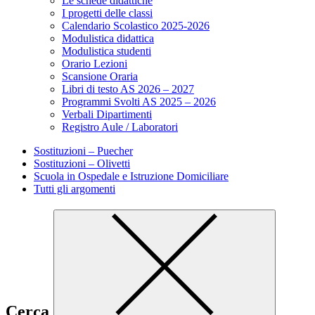
Le schede didattiche
I progetti delle classi
Calendario Scolastico 2025-2026
Modulistica didattica
Modulistica studenti
Orario Lezioni
Scansione Oraria
Libri di testo AS 2026 – 2027
Programmi Svolti AS 2025 – 2026
Verbali Dipartimenti
Registro Aule / Laboratori
Sostituzioni – Puecher
Sostituzioni – Olivetti
Scuola in Ospedale e Istruzione Domiciliare
Tutti gli argomenti
Cerca