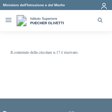
Vai ai contenuti
Vai al menu di navigazione
Vai al footer
Ministero dell'Istruzione e del Merito
Istituto Superiore
a
PUECHER OLIVETTI
— Visita la pagina iniziale della scuola
Il contenuto della circolare n.17 è riservato.