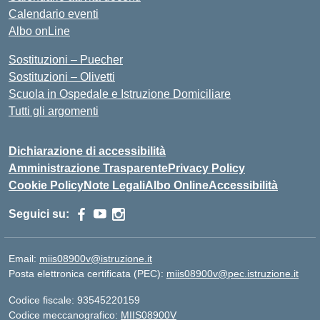
Calendario eventi
Albo onLine
Sostituzioni – Puecher
Sostituzioni – Olivetti
Scuola in Ospedale e Istruzione Domiciliare
Tutti gli argomenti
Dichiarazione di accessibilità
Amministrazione Trasparente
Privacy Policy
Cookie Policy
Note Legali
Albo Online
Accessibilità
Seguici su:
Email:
miis08900v@istruzione.it
Posta elettronica certificata (PEC):
miis08900v@pec.istruzione.it
Codice fiscale: 93545220159
Codice meccanografico:
MIIS08900V