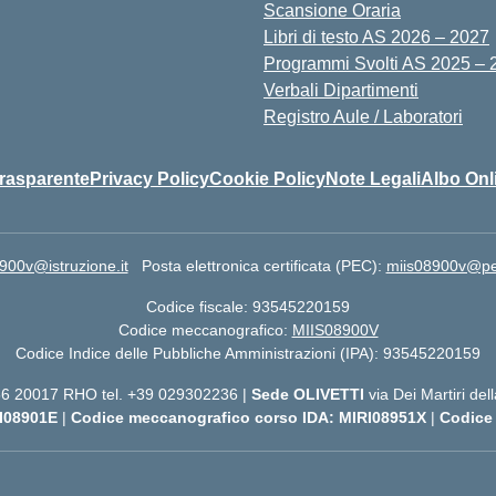
Scansione Oraria
Libri di testo AS 2026 – 2027
Programmi Svolti AS 2025 – 
Verbali Dipartimenti
Registro Aule / Laboratori
rasparente
Privacy Policy
Cookie Policy
Note Legali
Albo Onl
900v@istruzione.it
Posta elettronica certificata (PEC):
miis08900v@pec.
Codice fiscale: 93545220159
Codice meccanografico:
MIIS08900V
Codice Indice delle Pubbliche Amministrazioni (IPA): 93545220159
 56 20017 RHO tel. +39 029302236 |
Sede OLIVETTI
via Dei Martiri de
I08901E
|
Codice meccanografico corso IDA: MIRI08951X
|
Codice