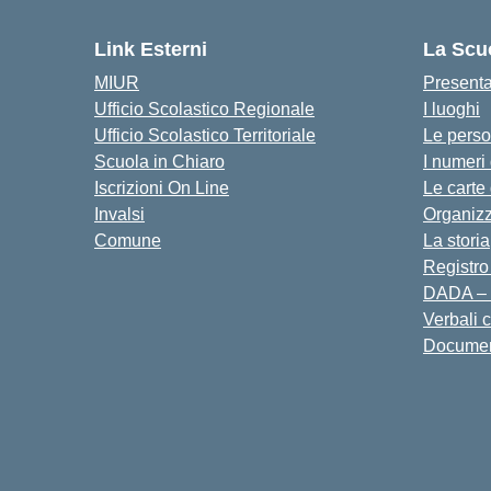
Link Esterni
La Scu
MIUR
Present
Ufficio Scolastico Regionale
I luoghi
Ufficio Scolastico Territoriale
Le pers
Scuola in Chiaro
I numeri
Iscrizioni On Line
Le carte
Invalsi
Organiz
Comune
La storia
Registro
DADA – 
Verbali 
Docume