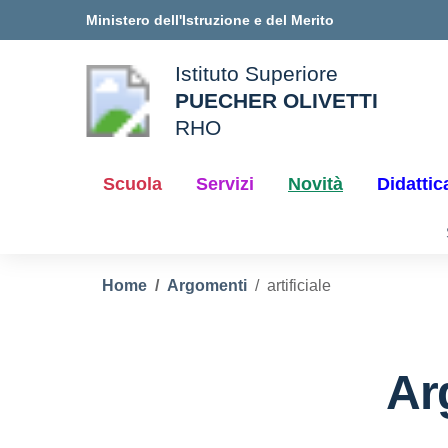
Vai ai contenuti
Vai al menu di navigazione
Vai al footer
Ministero dell'Istruzione e del Merito
Istituto Superiore
PUECHER OLIVETTI
ale della scuola
RHO
— Visita la pagina iniziale d
Scuola
Servizi
Novità
Didattic
Home
Argomenti
artificiale
Ar