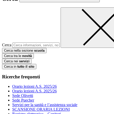
Cerca
Cerca nella sezione
scuola
Cerca tra le
novità
Cerca nei
servizi
Cerca in
tutto il sito
Ricerche frequenti
Orario lezioni A.S. 2025/26
Orario lezioni A.S. 2025/26
Sede Olivetti
Sede Puecher
Servizi per la sanità e l’assistenza sociale
SCANSIONE ORARIA LEZIONI
Registro elettronico – Genitori