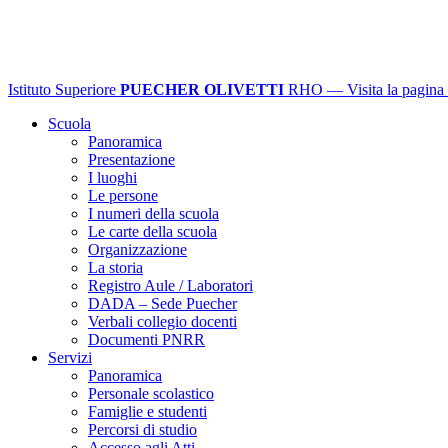
Istituto Superiore
PUECHER OLIVETTI
RHO
— Visita la pagina 
Scuola
Panoramica
Presentazione
I luoghi
Le persone
I numeri della scuola
Le carte della scuola
Organizzazione
La storia
Registro Aule / Laboratori
DADA – Sede Puecher
Verbali collegio docenti
Documenti PNRR
Servizi
Panoramica
Personale scolastico
Famiglie e studenti
Percorsi di studio
Accesso agli Atti