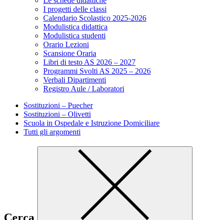
Le schede didattiche
I progetti delle classi
Calendario Scolastico 2025-2026
Modulistica didattica
Modulistica studenti
Orario Lezioni
Scansione Oraria
Libri di testo AS 2026 – 2027
Programmi Svolti AS 2025 – 2026
Verbali Dipartimenti
Registro Aule / Laboratori
Sostituzioni – Puecher
Sostituzioni – Olivetti
Scuola in Ospedale e Istruzione Domiciliare
Tutti gli argomenti
Cerca