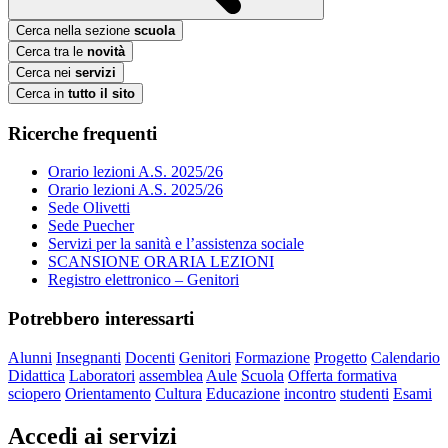
Cerca nella sezione
scuola
Cerca tra le
novità
Cerca nei
servizi
Cerca in
tutto il sito
Ricerche frequenti
Orario lezioni A.S. 2025/26
Orario lezioni A.S. 2025/26
Sede Olivetti
Sede Puecher
Servizi per la sanità e l’assistenza sociale
SCANSIONE ORARIA LEZIONI
Registro elettronico – Genitori
Potrebbero interessarti
Alunni
Insegnanti
Docenti
Genitori
Formazione
Progetto
Calendario
Didattica
Laboratori
assemblea
Aule
Scuola
Offerta formativa
sciopero
Orientamento
Cultura
Educazione
incontro
studenti
Esami
Accedi ai servizi