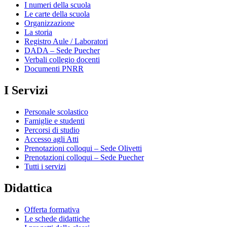
I numeri della scuola
Le carte della scuola
Organizzazione
La storia
Registro Aule / Laboratori
DADA – Sede Puecher
Verbali collegio docenti
Documenti PNRR
I Servizi
Personale scolastico
Famiglie e studenti
Percorsi di studio
Accesso agli Atti
Prenotazioni colloqui – Sede Olivetti
Prenotazioni colloqui – Sede Puecher
Tutti i servizi
Didattica
Offerta formativa
Le schede didattiche