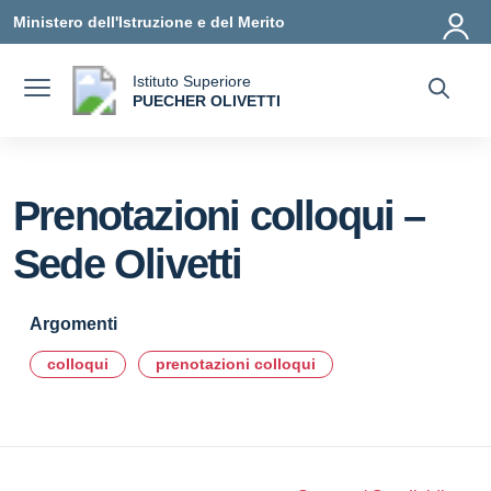
Vai ai contenuti
Vai al menu di navigazione
Vai al footer
Ministero dell'Istruzione e del Merito
Istituto Superiore
a
PUECHER OLIVETTI
— Visita la pagina iniziale della scuola
Prenotazioni colloqui –
Sede Olivetti
Argomenti
colloqui
prenotazioni colloqui