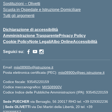
Sostituzioni – Olivetti
Scuola in Ospedale e Istruzione Domiciliare
Tutti gli argomenti
Dichiarazione di accessibilità
Amministrazione Trasparente
Privacy Policy
Cookie Policy
Note Legali
Albo Online
Accessibilità
Seguici su:
Email:
miis08900v@istruzione.it
Posta elettronica certificata (PEC):
miis08900v@pec.istruzione.it
Codice fiscale: 93545220159
Codice meccanografico:
MIIS08900V
Codice Indice delle Pubbliche Amministrazioni (IPA): 93545220159
Sede PUECHER
via Bersaglio, 56 20017 RHO tel. +39 029302236
|
Sede OLIVETTI
via Dei Martiri della Libertà, 20 tel. +39