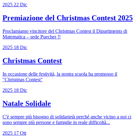
2025
22
Dic
Premiazione del Christmas Contest 2025
Proclamiamo vincitore del Christmas Contest il Dipartimento di
Matematica – sede Puecher !!
2025
18
Dic
Christmas Contest
In occasione delle festività, la nostra scuola ha promosso il
"Christmas Contest"
2025
18
Dic
Natale Solidale
C'è sempre più bisogno di solidarietà perché anche vicino a noi ci
sono sempre più persone e famiglie in reale difficoltà...
2025
17
Ott