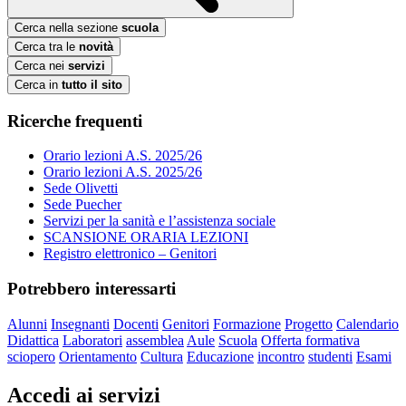
Cerca nella sezione
scuola
Cerca tra le
novità
Cerca nei
servizi
Cerca in
tutto il sito
Ricerche frequenti
Orario lezioni A.S. 2025/26
Orario lezioni A.S. 2025/26
Sede Olivetti
Sede Puecher
Servizi per la sanità e l’assistenza sociale
SCANSIONE ORARIA LEZIONI
Registro elettronico – Genitori
Potrebbero interessarti
Alunni
Insegnanti
Docenti
Genitori
Formazione
Progetto
Calendario
Didattica
Laboratori
assemblea
Aule
Scuola
Offerta formativa
sciopero
Orientamento
Cultura
Educazione
incontro
studenti
Esami
Accedi ai servizi