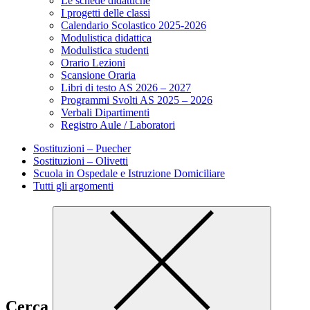
Le schede didattiche
I progetti delle classi
Calendario Scolastico 2025-2026
Modulistica didattica
Modulistica studenti
Orario Lezioni
Scansione Oraria
Libri di testo AS 2026 – 2027
Programmi Svolti AS 2025 – 2026
Verbali Dipartimenti
Registro Aule / Laboratori
Sostituzioni – Puecher
Sostituzioni – Olivetti
Scuola in Ospedale e Istruzione Domiciliare
Tutti gli argomenti
Cerca