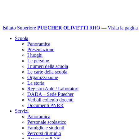
Istituto Superiore
PUECHER OLIVETTI
RHO
— Visita la pagina 
Scuola
Panoramica
Presentazione
I luoghi
Le persone
I numeri della scuola
Le carte della scuola
Organizzazione
La storia
Registro Aule / Laboratori
DADA – Sede Puecher
Verbali collegio docenti
Documenti PNRR
Servizi
Panoramica
Personale scolastico
Famiglie e studenti
Percorsi di studio
Accesso agli Atti