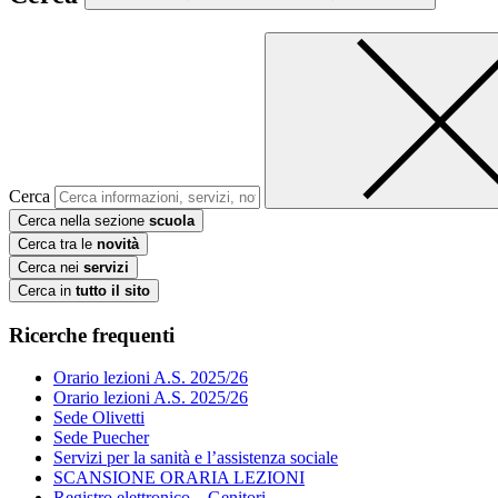
Cerca
Cerca nella sezione
scuola
Cerca tra le
novità
Cerca nei
servizi
Cerca in
tutto il sito
Ricerche frequenti
Orario lezioni A.S. 2025/26
Orario lezioni A.S. 2025/26
Sede Olivetti
Sede Puecher
Servizi per la sanità e l’assistenza sociale
SCANSIONE ORARIA LEZIONI
Registro elettronico – Genitori