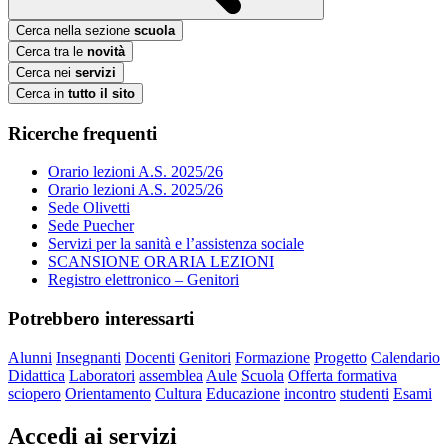
Cerca nella sezione
scuola
Cerca tra le
novità
Cerca nei
servizi
Cerca in
tutto il sito
Ricerche frequenti
Orario lezioni A.S. 2025/26
Orario lezioni A.S. 2025/26
Sede Olivetti
Sede Puecher
Servizi per la sanità e l’assistenza sociale
SCANSIONE ORARIA LEZIONI
Registro elettronico – Genitori
Potrebbero interessarti
Alunni
Insegnanti
Docenti
Genitori
Formazione
Progetto
Calendario
Didattica
Laboratori
assemblea
Aule
Scuola
Offerta formativa
sciopero
Orientamento
Cultura
Educazione
incontro
studenti
Esami
Accedi ai servizi