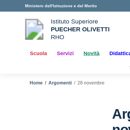
Vai ai contenuti
Vai al menu di navigazione
Vai al footer
Ministero dell'Istruzione e del Merito
Istituto Superiore
PUECHER OLIVETTI
ale della scuola
RHO
— Visita la pagina iniziale d
Scuola
Servizi
Novità
Didattic
Home
Argomenti
28 novembre
Ar
no