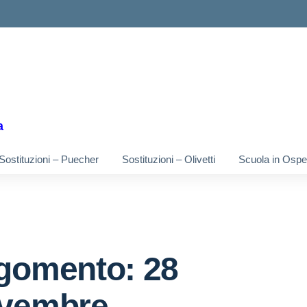
ella scuola
a
Sostituzioni – Puecher
Sostituzioni – Olivetti
Scuola in Osped
gomento: 28
vembre