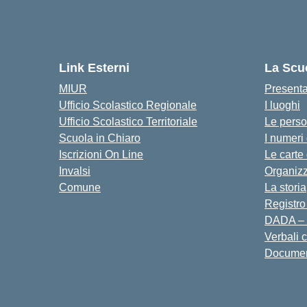
Link Esterni
La Scu
MIUR
Present
Ufficio Scolastico Regionale
I luoghi
Ufficio Scolastico Territoriale
Le pers
Scuola in Chiaro
I numeri
Iscrizioni On Line
Le carte
Invalsi
Organiz
Comune
La storia
Registro
DADA – 
Verbali 
Docume