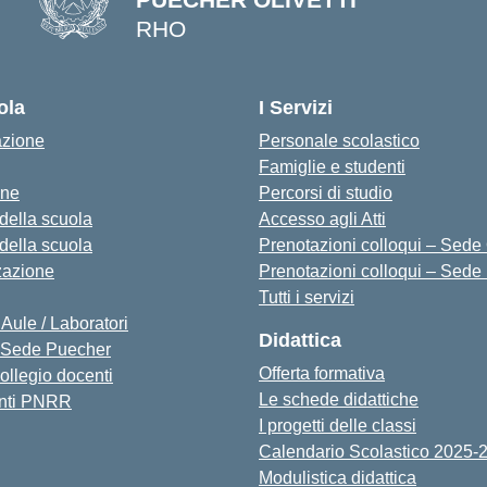
RHO
— Visita la pagina iniziale della s
ola
I Servizi
azione
Personale scolastico
Famiglie e studenti
one
Percorsi di studio
 della scuola
Accesso agli Atti
 della scuola
Prenotazioni colloqui – Sede O
zazione
Prenotazioni colloqui – Sede
Tutti i servizi
 Aule / Laboratori
Didattica
Sede Puecher
Offerta formativa
collegio docenti
Le schede didattiche
nti PNRR
I progetti delle classi
Calendario Scolastico 2025-
Modulistica didattica