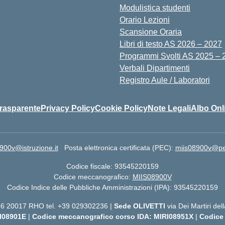
Modulistica studenti
Orario Lezioni
Scansione Oraria
Libri di testo AS 2026 – 2027
Programmi Svolti AS 2025 – 
Verbali Dipartimenti
Registro Aule / Laboratori
rasparente
Privacy Policy
Cookie Policy
Note Legali
Albo Onl
900v@istruzione.it
Posta elettronica certificata (PEC):
miis08900v@pec.
Codice fiscale: 93545220159
Codice meccanografico:
MIIS08900V
Codice Indice delle Pubbliche Amministrazioni (IPA): 93545220159
 56 20017 RHO tel. +39 029302236 |
Sede OLIVETTI
via Dei Martiri de
I08901E
|
Codice meccanografico corso IDA: MIRI08951X
|
Codice