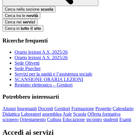
Cerca nella sezione
scuola
Cerca tra le
novità
Cerca nei
servizi
Cerca in
tutto il sito
Ricerche frequenti
Orario lezioni A.S. 2025/26
Orario lezioni A.S. 2025/26
Sede Olivetti
Sede Puecher
Servizi per la sanità e l’assistenza sociale
SCANSIONE ORARIA LEZIONI
Registro elettronico – Genitori
Potrebbero interessarti
Alunni
Insegnanti
Docenti
Genitori
Formazione
Progetto
Calendario
Didattica
Laboratori
assemblea
Aule
Scuola
Offerta formativa
sciopero
Orientamento
Cultura
Educazione
incontro
studenti
Esami
Accedi ai servizi