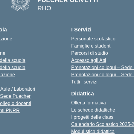
RHO
— Visita la pagina iniziale della s
ola
I Servizi
azione
Personale scolastico
Famiglie e studenti
one
Percorsi di studio
 della scuola
Accesso agli Atti
 della scuola
Prenotazioni colloqui – Sede O
zazione
Prenotazioni colloqui – Sede
Tutti i servizi
 Aule / Laboratori
Didattica
Sede Puecher
Offerta formativa
collegio docenti
Le schede didattiche
nti PNRR
I progetti delle classi
Calendario Scolastico 2025-
Modulistica didattica