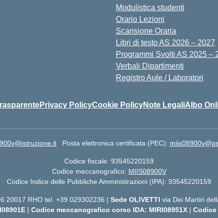
Modulistica studenti
Orario Lezioni
Scansione Oraria
Libri di testo AS 2026 – 2027
Programmi Svolti AS 2025 – 
Verbali Dipartimenti
Registro Aule / Laboratori
rasparente
Privacy Policy
Cookie Policy
Note Legali
Albo Onl
900v@istruzione.it
Posta elettronica certificata (PEC):
miis08900v@pec.
Codice fiscale: 93545220159
Codice meccanografico:
MIIS08900V
Codice Indice delle Pubbliche Amministrazioni (IPA): 93545220159
 56 20017 RHO tel. +39 029302236 |
Sede OLIVETTI
via Dei Martiri de
I08901E
|
Codice meccanografico corso IDA: MIRI08951X
|
Codice