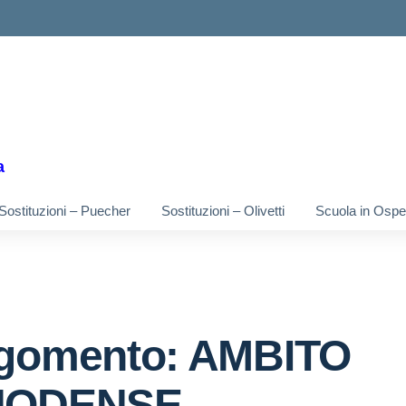
ella scuola
a
Sostituzioni – Puecher
Sostituzioni – Olivetti
Scuola in Osped
gomento: AMBITO
HODENSE