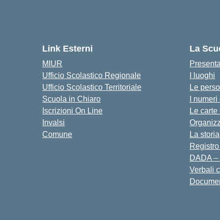
Link Esterni
La Scu
MIUR
Present
Ufficio Scolastico Regionale
I luoghi
Ufficio Scolastico Territoriale
Le pers
Scuola in Chiaro
I numeri
Iscrizioni On Line
Le carte
Invalsi
Organiz
Comune
La storia
Registro
DADA – 
Verbali 
Docume