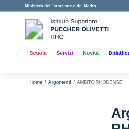
Vai ai contenuti
Vai al menu di navigazione
Vai al footer
Ministero dell'Istruzione e del Merito
Istituto Superiore
PUECHER OLIVETTI
ale della scuola
RHO
— Visita la pagina iniziale d
Scuola
Servizi
Novità
Didattic
Home
Argomenti
AMBITO RHODENSE
Ar
R