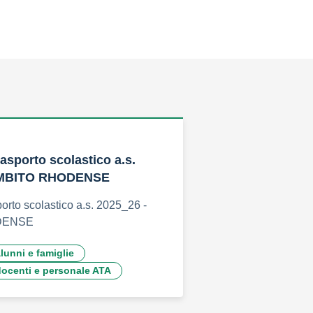
asporto scolastico a.s.
AMBITO RHODENSE
porto scolastico a.s. 2025_26 -
DENSE
alunni e famiglie
 docenti e personale ATA