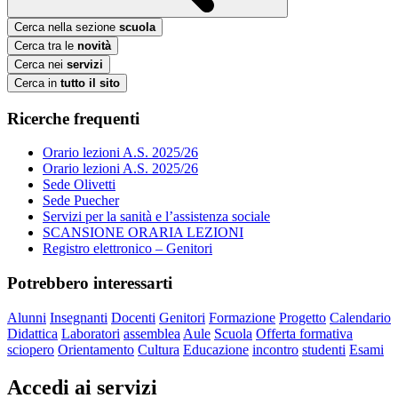
Cerca nella sezione
scuola
Cerca tra le
novità
Cerca nei
servizi
Cerca in
tutto il sito
Ricerche frequenti
Orario lezioni A.S. 2025/26
Orario lezioni A.S. 2025/26
Sede Olivetti
Sede Puecher
Servizi per la sanità e l’assistenza sociale
SCANSIONE ORARIA LEZIONI
Registro elettronico – Genitori
Potrebbero interessarti
Alunni
Insegnanti
Docenti
Genitori
Formazione
Progetto
Calendario
Didattica
Laboratori
assemblea
Aule
Scuola
Offerta formativa
sciopero
Orientamento
Cultura
Educazione
incontro
studenti
Esami
Accedi ai servizi