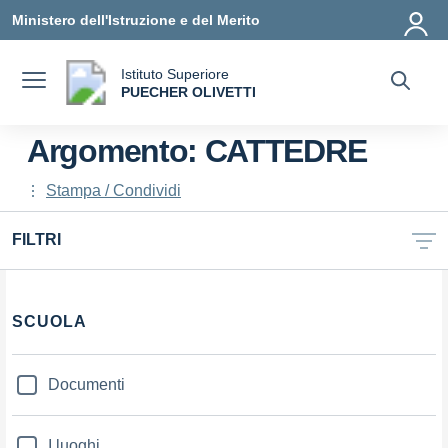
Vai ai contenuti
Vai al menu di navigazione
Vai al footer
Ministero dell'Istruzione e del Merito
Istituto Superiore
a
PUECHER OLIVETTI
— Visita la pagina iniziale della scuola
Argomento: CATTEDRE
Stampa / Condividi
FILTRI
Filtri
SCUOLA
Documenti
I luoghi