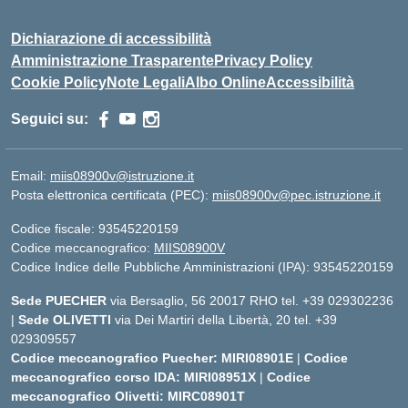
Dichiarazione di accessibilità
Amministrazione Trasparente
Privacy Policy
Cookie Policy
Note Legali
Albo Online
Accessibilità
Seguici su:
Email:
miis08900v@istruzione.it
Posta elettronica certificata (PEC):
miis08900v@pec.istruzione.it
Codice fiscale: 93545220159
Codice meccanografico:
MIIS08900V
Codice Indice delle Pubbliche Amministrazioni (IPA): 93545220159
Sede PUECHER
via Bersaglio, 56 20017 RHO tel. +39 029302236
|
Sede OLIVETTI
via Dei Martiri della Libertà, 20 tel. +39
029309557
Codice meccanografico Puecher: MIRI08901E
|
Codice
meccanografico corso IDA: MIRI08951X
|
Codice
meccanografico Olivetti: MIRC08901T