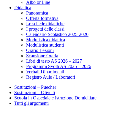
Albo onLine
Didattica
Panoramica
Offerta formativa
Le schede didattiche
I progetti delle classi
Calendario Scolastico 2025-2026
Modulistica didattica
Modulistica studenti
Orario Lezioni
Scansione Oraria
Libri di testo AS 2026 – 2027
Programmi Svolti AS 2025 – 2026
Verbali Dipartimenti
Registro Aule / Laboratori
Sostituzioni – Puecher
Sostituzioni – Olivetti
Scuola in Ospedale e Istruzione Domiciliare
Tutti gli argomenti