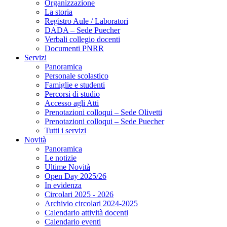
Organizzazione
La storia
Registro Aule / Laboratori
DADA – Sede Puecher
Verbali collegio docenti
Documenti PNRR
Servizi
Panoramica
Personale scolastico
Famiglie e studenti
Percorsi di studio
Accesso agli Atti
Prenotazioni colloqui – Sede Olivetti
Prenotazioni colloqui – Sede Puecher
Tutti i servizi
Novità
Panoramica
Le notizie
Ultime Novità
Open Day 2025/26
In evidenza
Circolari 2025 - 2026
Archivio circolari 2024-2025
Calendario attività docenti
Calendario eventi