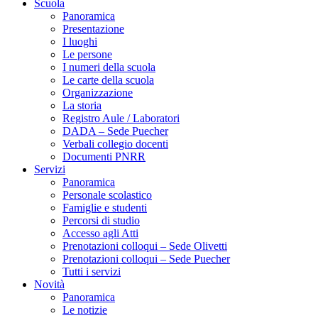
Scuola
Panoramica
Presentazione
I luoghi
Le persone
I numeri della scuola
Le carte della scuola
Organizzazione
La storia
Registro Aule / Laboratori
DADA – Sede Puecher
Verbali collegio docenti
Documenti PNRR
Servizi
Panoramica
Personale scolastico
Famiglie e studenti
Percorsi di studio
Accesso agli Atti
Prenotazioni colloqui – Sede Olivetti
Prenotazioni colloqui – Sede Puecher
Tutti i servizi
Novità
Panoramica
Le notizie