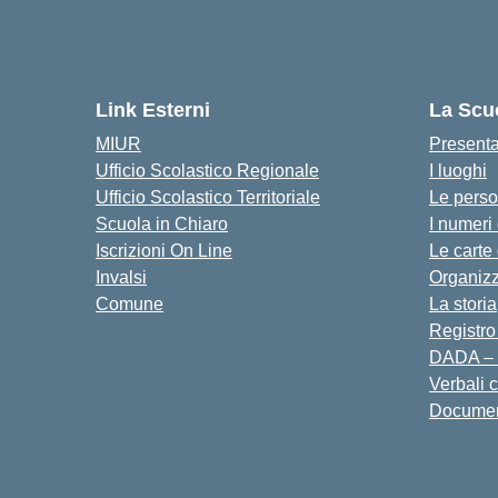
Link Esterni
La Scu
MIUR
Present
Ufficio Scolastico Regionale
I luoghi
Ufficio Scolastico Territoriale
Le pers
Scuola in Chiaro
I numeri
Iscrizioni On Line
Le carte
Invalsi
Organiz
Comune
La storia
Registro
DADA – 
Verbali 
Docume