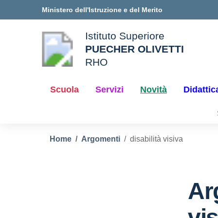
Vai ai contenuti
Vai al menu di navigazione
Vai al footer
Ministero dell'Istruzione e del Merito
Istituto Superiore
PUECHER OLIVETTI
ale della scuola
RHO
— Visita la pagina iniziale d
Scuola
Servizi
Novità
Didattic
Home
Argomenti
disabilità visiva
Ar
vi