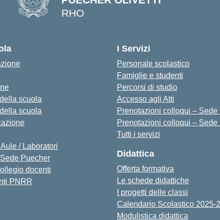
RHO
— Visita la pagina iniziale della s
ola
I Servizi
azione
Personale scolastico
Famiglie e studenti
one
Percorsi di studio
 della scuola
Accesso agli Atti
 della scuola
Prenotazioni colloqui – Sede O
zazione
Prenotazioni colloqui – Sede
Tutti i servizi
 Aule / Laboratori
Didattica
Sede Puecher
Offerta formativa
collegio docenti
Le schede didattiche
nti PNRR
I progetti delle classi
Calendario Scolastico 2025-
Modulistica didattica