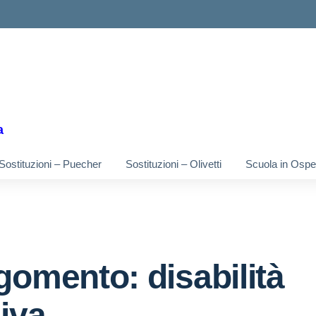
ella scuola
a
Sostituzioni – Puecher
Sostituzioni – Olivetti
Scuola in Osped
gomento: disabilità
siva