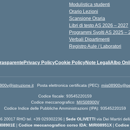
Modulistica studenti
Orario Lezioni
Scansione Oraria
Libri di testo AS 2026 – 2027
Programmi Svolti AS 2025 – 
Verbali Dipartimenti
Registro Aule / Laboratori
rasparente
Privacy Policy
Cookie Policy
Note Legali
Albo Onl
900v@istruzione.it
Posta elettronica certificata (PEC):
miis08900v@pec.
Codice fiscale: 93545220159
Codice meccanografico:
MIIS08900V
Codice Indice delle Pubbliche Amministrazioni (IPA): 93545220159
 56 20017 RHO tel. +39 029302236 |
Sede OLIVETTI
via Dei Martiri de
I08901E
|
Codice meccanografico corso IDA: MIRI08951X
|
Codice