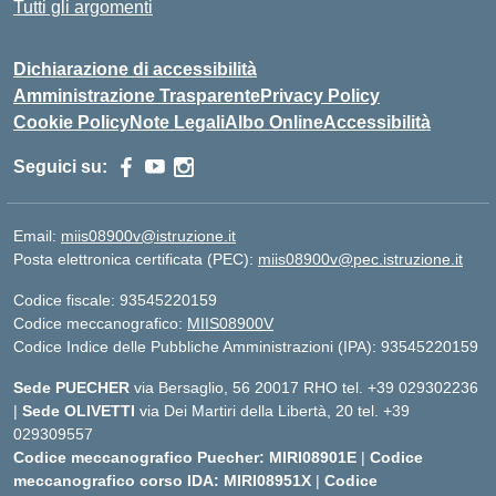
Tutti gli argomenti
Dichiarazione di accessibilità
Amministrazione Trasparente
Privacy Policy
Cookie Policy
Note Legali
Albo Online
Accessibilità
Seguici su:
Email:
miis08900v@istruzione.it
Posta elettronica certificata (PEC):
miis08900v@pec.istruzione.it
Codice fiscale: 93545220159
Codice meccanografico:
MIIS08900V
Codice Indice delle Pubbliche Amministrazioni (IPA): 93545220159
Sede PUECHER
via Bersaglio, 56 20017 RHO tel. +39 029302236
|
Sede OLIVETTI
via Dei Martiri della Libertà, 20 tel. +39
029309557
Codice meccanografico Puecher: MIRI08901E
|
Codice
meccanografico corso IDA: MIRI08951X
|
Codice