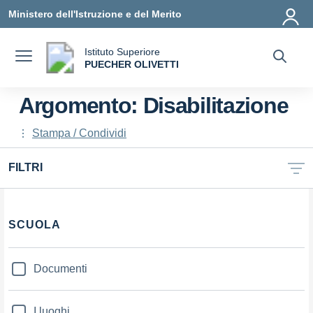
Vai ai contenuti
Vai al menu di navigazione
Vai al footer
Ministero dell'Istruzione e del Merito
Istituto Superiore
a
PUECHER OLIVETTI
— Visita la pagina iniziale della scuola
Argomento: Disabilitazione
Stampa / Condividi
FILTRI
Filtri
SCUOLA
Documenti
I luoghi