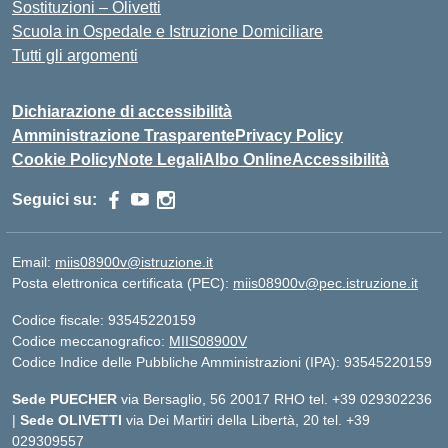
Sostituzioni – Olivetti
Scuola in Ospedale e Istruzione Domiciliare
Tutti gli argomenti
Dichiarazione di accessibilità
Amministrazione Trasparente
Privacy Policy
Cookie Policy
Note Legali
Albo Online
Accessibilità
Seguici su:
Email:
miis08900v@istruzione.it
Posta elettronica certificata (PEC):
miis08900v@pec.istruzione.it
Codice fiscale: 93545220159
Codice meccanografico:
MIIS08900V
Codice Indice delle Pubbliche Amministrazioni (IPA): 93545220159
Sede PUECHER
via Bersaglio, 56 20017 RHO tel. +39 029302236
|
Sede OLIVETTI
via Dei Martiri della Libertà, 20 tel. +39
029309557