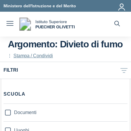
Vai ai contenuti
Vai al menu di navigazione
Vai al footer
Ministero dell'Istruzione e del Merito
Istituto Superiore
a
PUECHER OLIVETTI
— Visita la pagina iniziale della scuola
Argomento: Divieto di fumo
Stampa / Condividi
FILTRI
Filtri
SCUOLA
Documenti
I luoghi