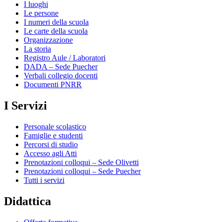
I luoghi
Le persone
I numeri della scuola
Le carte della scuola
Organizzazione
La storia
Registro Aule / Laboratori
DADA – Sede Puecher
Verbali collegio docenti
Documenti PNRR
I Servizi
Personale scolastico
Famiglie e studenti
Percorsi di studio
Accesso agli Atti
Prenotazioni colloqui – Sede Olivetti
Prenotazioni colloqui – Sede Puecher
Tutti i servizi
Didattica