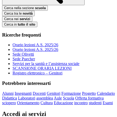
Cerca nella sezione
scuola
Cerca tra le
novità
Cerca nei
servizi
Cerca in
tutto il sito
Ricerche frequenti
Orario lezioni A.S. 2025/26
Orario lezioni A.S. 2025/26
Sede Olivetti
Sede Puecher
Servizi per la sanità e l’assistenza sociale
SCANSIONE ORARIA LEZIONI
Registro elettronico – Genitori
Potrebbero interessarti
Alunni
Insegnanti
Docenti
Genitori
Formazione
Progetto
Calendario
Didattica
Laboratori
assemblea
Aule
Scuola
Offerta formativa
sciopero
Orientamento
Cultura
Educazione
incontro
studenti
Esami
Accedi ai servizi