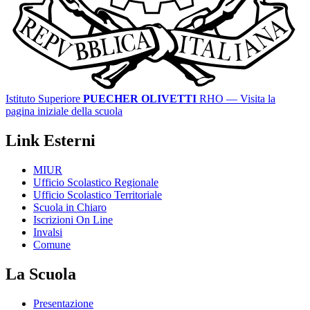
Istituto Superiore
PUECHER OLIVETTI
RHO
— Visita la
pagina iniziale della scuola
Link Esterni
MIUR
Ufficio Scolastico Regionale
Ufficio Scolastico Territoriale
Scuola in Chiaro
Iscrizioni On Line
Invalsi
Comune
La Scuola
Presentazione