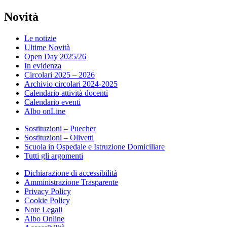
Novità
Le notizie
Ultime Novità
Open Day 2025/26
In evidenza
Circolari 2025 – 2026
Archivio circolari 2024-2025
Calendario attività docenti
Calendario eventi
Albo onLine
Sostituzioni – Puecher
Sostituzioni – Olivetti
Scuola in Ospedale e Istruzione Domiciliare
Tutti gli argomenti
Dichiarazione di accessibilità
Amministrazione Trasparente
Privacy Policy
Cookie Policy
Note Legali
Albo Online