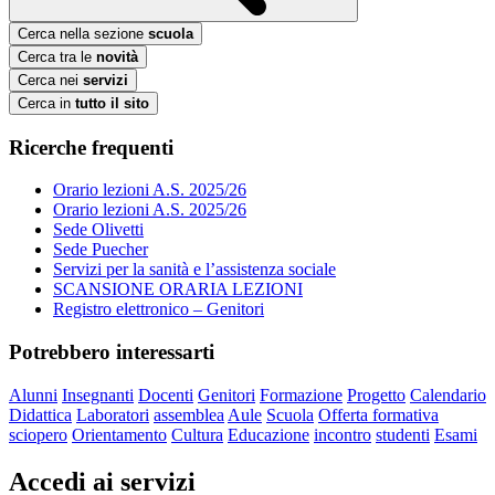
Cerca nella sezione
scuola
Cerca tra le
novità
Cerca nei
servizi
Cerca in
tutto il sito
Ricerche frequenti
Orario lezioni A.S. 2025/26
Orario lezioni A.S. 2025/26
Sede Olivetti
Sede Puecher
Servizi per la sanità e l’assistenza sociale
SCANSIONE ORARIA LEZIONI
Registro elettronico – Genitori
Potrebbero interessarti
Alunni
Insegnanti
Docenti
Genitori
Formazione
Progetto
Calendario
Didattica
Laboratori
assemblea
Aule
Scuola
Offerta formativa
sciopero
Orientamento
Cultura
Educazione
incontro
studenti
Esami
Accedi ai servizi