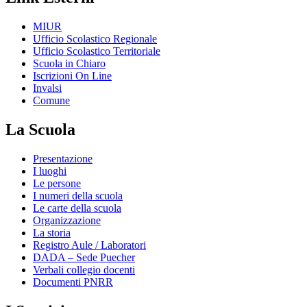
MIUR
Ufficio Scolastico Regionale
Ufficio Scolastico Territoriale
Scuola in Chiaro
Iscrizioni On Line
Invalsi
Comune
La Scuola
Presentazione
I luoghi
Le persone
I numeri della scuola
Le carte della scuola
Organizzazione
La storia
Registro Aule / Laboratori
DADA – Sede Puecher
Verbali collegio docenti
Documenti PNRR