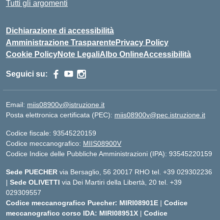
Tutti gli argomenti
Dichiarazione di accessibilità
Amministrazione Trasparente
Privacy Policy
Cookie Policy
Note Legali
Albo Online
Accessibilità
Seguici su:
Email:
miis08900v@istruzione.it
Posta elettronica certificata (PEC):
miis08900v@pec.istruzione.it
Codice fiscale: 93545220159
Codice meccanografico:
MIIS08900V
Codice Indice delle Pubbliche Amministrazioni (IPA): 93545220159
Sede PUECHER
via Bersaglio, 56 20017 RHO tel. +39 029302236
|
Sede OLIVETTI
via Dei Martiri della Libertà, 20 tel. +39
029309557
Codice meccanografico Puecher: MIRI08901E
|
Codice
meccanografico corso IDA: MIRI08951X
|
Codice