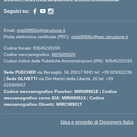
Seguici su:
Email:
miis08900v@istruzione.it
Posta elettronica certificata (PEC):
miis08900v@pec.istruzione.it
Codice fiscale: 93545220159
Codice meccanografico:
MIIS08900V
Codice Indice delle Pubbliche Amministrazioni (IPA): 93545220159
Sede PUECHER
via Bersaglio, 56 20017 RHO tel. +39 029302236
|
Sede OLIVETTI
via Dei Martiri della Libertà, 20 tel. +39
029309557
Codice meccanografico Puecher: MIRI08901E
|
Codice
meccanografico corso IDA: MIRI08951X
|
Codice
meccanografico Olivetti: MIRC08901T
Idea e progetto di Designers Italia