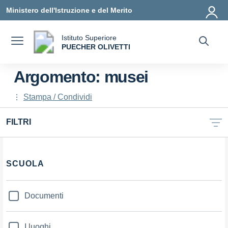
Vai ai contenuti
Vai al menu di navigazione
Vai al footer
Ministero dell'Istruzione e del Merito
Istituto Superiore
a
PUECHER OLIVETTI
— Visita la pagina iniziale della scuola
Argomento: musei
Stampa / Condividi
FILTRI
Filtri
SCUOLA
Documenti
I luoghi