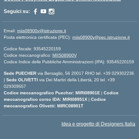
Seguici su:
Email:
miis08900v@istruzione.it
Posta elettronica certificata (PEC):
miis08900v@pec.istruzione.it
Codice fiscale: 93545220159
Codice meccanografico:
MIIS08900V
Codice Indice delle Pubbliche Amministrazioni (IPA): 93545220159
Sede PUECHER
via Bersaglio, 56 20017 RHO tel. +39 029302236
|
Sede OLIVETTI
via Dei Martiri della Libertà, 20 tel. +39
029309557
Codice meccanografico Puecher: MIRI08901E
|
Codice
meccanografico corso IDA: MIRI08951X
|
Codice
meccanografico Olivetti: MIRC08901T
Idea e progetto di Designers Italia