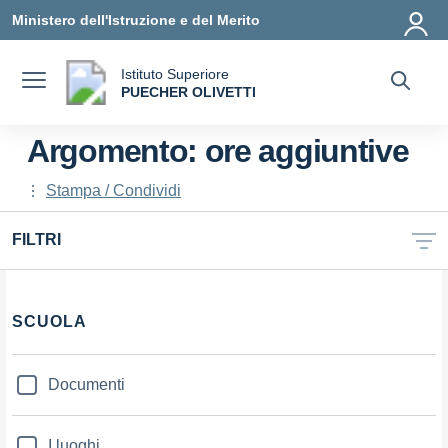
Vai ai contenuti
Vai al menu di navigazione
Vai al footer
Ministero dell'Istruzione e del Merito
Istituto Superiore
a
PUECHER OLIVETTI
— Visita la pagina iniziale della scuola
Argomento: ore aggiuntive
Stampa / Condividi
FILTRI
Filtri
SCUOLA
Documenti
I luoghi