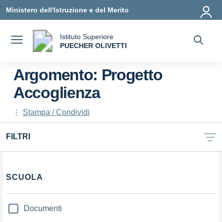
Vai ai contenuti
Vai al menu di navigazione
Vai al footer
Ministero dell'Istruzione e del Merito
Istituto Superiore
a
PUECHER OLIVETTI
— Visita la pagina iniziale della scuola
Argomento: Progetto
Accoglienza
Stampa / Condividi
FILTRI
Filtri
SCUOLA
Documenti