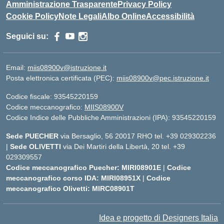
Amministrazione Trasparente
Privacy Policy
Cookie Policy
Note Legali
Albo Online
Accessibilità
Seguici su:
Email:
miis08900v@istruzione.it
Posta elettronica certificata (PEC):
miis08900v@pec.istruzione.it
Codice fiscale: 93545220159
Codice meccanografico:
MIIS08900V
Codice Indice delle Pubbliche Amministrazioni (IPA): 93545220159
Sede PUECHER
via Bersaglio, 56 20017 RHO tel. +39 029302236
|
Sede OLIVETTI
via Dei Martiri della Libertà, 20 tel. +39
029309557
Codice meccanografico Puecher: MIRI08901E
|
Codice
meccanografico corso IDA: MIRI08951X
|
Codice
meccanografico Olivetti: MIRC08901T
Idea e progetto di Designers Italia