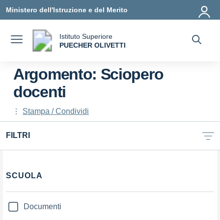
Vai ai contenuti
Vai al menu di navigazione
Vai al footer
Ministero dell'Istruzione e del Merito
Istituto Superiore
a
PUECHER OLIVETTI
— Visita la pagina iniziale della scuola
Argomento: Sciopero
docenti
Stampa / Condividi
FILTRI
Filtri
SCUOLA
Documenti