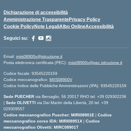
Dichiarazione di accessibilità
Amministrazione Trasparente
Privacy Policy
Cookie Policy
Note Legali
Albo Online
Accessibilità
Seguici su:
Email:
miis08900v@istruzione.it
Posta elettronica certificata (PEC):
miis08900v@pec.istruzione.it
Codice fiscale: 93545220159
Codice meccanografico:
MIIS08900V
Codice Indice delle Pubbliche Amministrazioni (IPA): 93545220159
Sede PUECHER
via Bersaglio, 56 20017 RHO tel. +39 029302236
|
Sede OLIVETTI
via Dei Martiri della Libertà, 20 tel. +39
029309557
Codice meccanografico Puecher: MIRI08901E
|
Codice
meccanografico corso IDA: MIRI08951X
|
Codice
meccanografico Olivetti: MIRC08901T