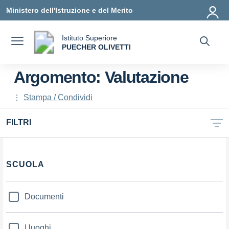
Vai ai contenuti
Vai al menu di navigazione
Vai al footer
Ministero dell'Istruzione e del Merito
Istituto Superiore
a
PUECHER OLIVETTI
— Visita la pagina iniziale della scuola
Argomento: Valutazione
Stampa / Condividi
FILTRI
Filtri
SCUOLA
Documenti
I luoghi