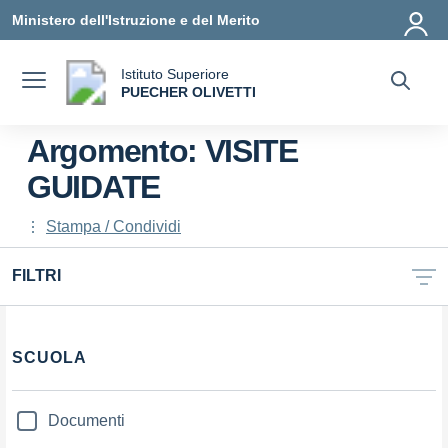
Vai ai contenuti
Vai al menu di navigazione
Vai al footer
Ministero dell'Istruzione e del Merito
Istituto Superiore
a
PUECHER OLIVETTI
— Visita la pagina iniziale della scuola
Argomento: VISITE
GUIDATE
Stampa / Condividi
FILTRI
Filtri
SCUOLA
Documenti