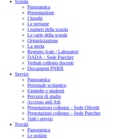
Scuola
Panoramica
Presentazione
I luoghi
Le persone
I numeri della scuola
Le carte della scuola
Organizzazione
La storia
Registro Aule / Laboratori
DADA – Sede Puecher
Verbali collegio docenti
Documenti PNRR
Servizi
Panoramica
Personale scolastico
Famiglie e studenti
Percorsi di studio
Accesso agli Atti
Prenotazioni colloqui – Sede Olivetti
Prenotazioni colloqui – Sede Puecher
Tutti i servizi
Novità
Panoramica
Le notizie