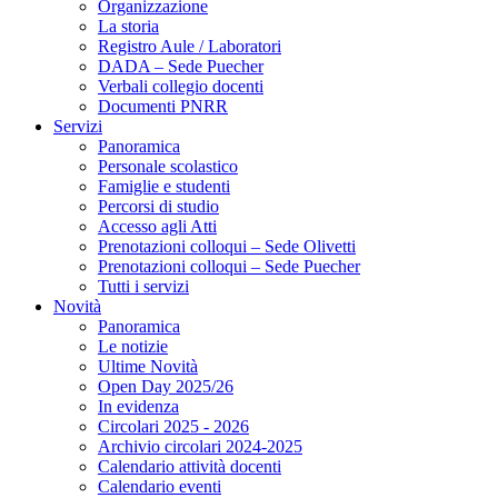
Organizzazione
La storia
Registro Aule / Laboratori
DADA – Sede Puecher
Verbali collegio docenti
Documenti PNRR
Servizi
Panoramica
Personale scolastico
Famiglie e studenti
Percorsi di studio
Accesso agli Atti
Prenotazioni colloqui – Sede Olivetti
Prenotazioni colloqui – Sede Puecher
Tutti i servizi
Novità
Panoramica
Le notizie
Ultime Novità
Open Day 2025/26
In evidenza
Circolari 2025 - 2026
Archivio circolari 2024-2025
Calendario attività docenti
Calendario eventi