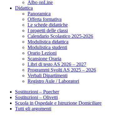
Albo onLine
Didattica
Panoramica
Offerta formativa
Le schede didattiche
I progetti delle classi
Calendario Scolastico 2025-2026
Modulistica didattica
Modulistica studenti
Orario Lezioni
Scansione Oraria
Libri di testo AS 2026 – 2027
Programmi Svolti AS 2025 – 2026
Verbali Dipartimenti
Registro Aule / Laboratori
Sostituzioni – Puecher
Sostituzioni – Olivetti
Scuola in Ospedale e Istruzione Domiciliare
Tutti gli argomenti