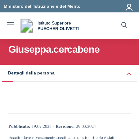
Vai ai contenuti
Vai al menu di navigazione
Vai al footer
Ministero dell'Istruzione e del Merito
Istituto Superiore
a
PUECHER OLIVETTI
— Visita la pagina iniziale della scuola
Giuseppa.cercabene
Dettagli della persona
Pubblicato:
Revisione:
19.07.2023
-
29.03.2024
Eccetto dove diversamente specificato, questo articolo è stato