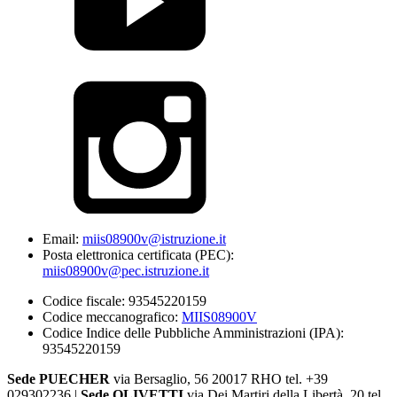
Email:
miis08900v@istruzione.it
Posta elettronica certificata (PEC):
miis08900v@pec.istruzione.it
Codice fiscale: 93545220159
Codice meccanografico:
MIIS08900V
Codice Indice delle Pubbliche Amministrazioni (IPA):
93545220159
Sede PUECHER
via Bersaglio, 56 20017 RHO tel. +39
029302236 |
Sede OLIVETTI
via Dei Martiri della Libertà, 20 tel.