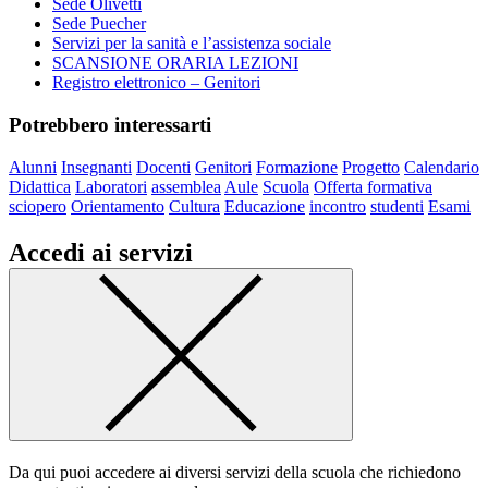
Sede Olivetti
Sede Puecher
Servizi per la sanità e l’assistenza sociale
SCANSIONE ORARIA LEZIONI
Registro elettronico – Genitori
Potrebbero interessarti
Alunni
Insegnanti
Docenti
Genitori
Formazione
Progetto
Calendario
Didattica
Laboratori
assemblea
Aule
Scuola
Offerta formativa
sciopero
Orientamento
Cultura
Educazione
incontro
studenti
Esami
Accedi ai servizi
Da qui puoi accedere ai diversi servizi della scuola che richiedono