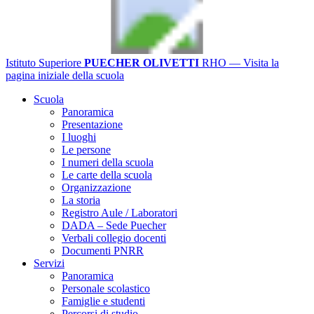
Istituto Superiore
PUECHER OLIVETTI
RHO
— Visita la
pagina iniziale della scuola
Scuola
Panoramica
Presentazione
I luoghi
Le persone
I numeri della scuola
Le carte della scuola
Organizzazione
La storia
Registro Aule / Laboratori
DADA – Sede Puecher
Verbali collegio docenti
Documenti PNRR
Servizi
Panoramica
Personale scolastico
Famiglie e studenti
Percorsi di studio