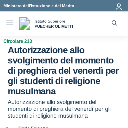
Vai ai contenuti
Vai al menu di navigazione
Vai al footer
Ministero dell'Istruzione e del Merito
Istituto Superiore
a
PUECHER OLIVETTI
— Visita la pagina iniziale della scuola
Circolare 213
Autorizzazione allo
svolgimento del momento
di preghiera del venerdì per
gli studenti di religione
musulmana
Autorizzazione allo svolgimento del
momento di preghiera del venerdì per gli
studenti di religione musulmana