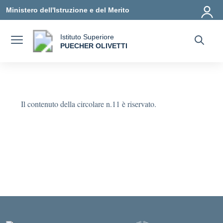
Vai ai contenuti
Vai al menu di navigazione
Vai al footer
Ministero dell'Istruzione e del Merito
Istituto Superiore
a
PUECHER OLIVETTI
— Visita la pagina iniziale della scuola
Il contenuto della circolare n.11 è riservato.