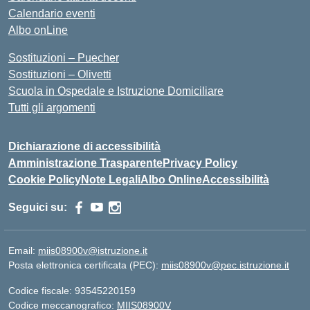
Calendario eventi
Albo onLine
Sostituzioni – Puecher
Sostituzioni – Olivetti
Scuola in Ospedale e Istruzione Domiciliare
Tutti gli argomenti
Dichiarazione di accessibilità
Amministrazione Trasparente
Privacy Policy
Cookie Policy
Note Legali
Albo Online
Accessibilità
Seguici su:
Email:
miis08900v@istruzione.it
Posta elettronica certificata (PEC):
miis08900v@pec.istruzione.it
Codice fiscale: 93545220159
Codice meccanografico:
MIIS08900V