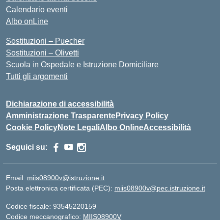
Calendario eventi
Albo onLine
Sostituzioni – Puecher
Sostituzioni – Olivetti
Scuola in Ospedale e Istruzione Domiciliare
Tutti gli argomenti
Dichiarazione di accessibilità
Amministrazione Trasparente
Privacy Policy
Cookie Policy
Note Legali
Albo Online
Accessibilità
Seguici su:
Email:
miis08900v@istruzione.it
Posta elettronica certificata (PEC):
miis08900v@pec.istruzione.it
Codice fiscale: 93545220159
Codice meccanografico:
MIIS08900V