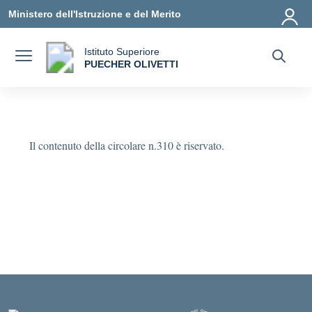
Vai ai contenuti
Vai al menu di navigazione
Vai al footer
Ministero dell'Istruzione e del Merito
Istituto Superiore
a
PUECHER OLIVETTI
— Visita la pagina iniziale della scuola
Il contenuto della circolare n.310 è riservato.