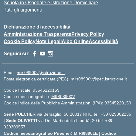
Scuola in Ospedale e Istruzione Domiciliare
Tutti gli argomenti
Dichiarazione di accessibilità
Amministrazione Trasparente
Privacy Policy
Cookie Policy
Note Legali
Albo Online
Accessibilità
Seguici su:
Email:
miis08900v@istruzione.it
Posta elettronica certificata (PEC):
miis08900v@pec.istruzione.it
Codice fiscale: 93545220159
Codice meccanografico:
MIIS08900V
Codice Indice delle Pubbliche Amministrazioni (IPA): 93545220159
Sede PUECHER
via Bersaglio, 56 20017 RHO tel. +39 029302236
|
Sede OLIVETTI
via Dei Martiri della Libertà, 20 tel. +39
029309557
Codice meccanografico Puecher: MIRI08901E
|
Codice