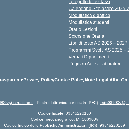
I progetti delle classi
Calendario Scolastico 2025-
Modulistica didattica
Modulistica studenti
Orario Lezioni
Scansione Oraria
Libri di testo AS 2026 – 2027
Programmi Svolti AS 2025 – 
Verbali Dipartimenti
Registro Aule / Laboratori
rasparente
Privacy Policy
Cookie Policy
Note Legali
Albo Onl
900v@istruzione.it
Posta elettronica certificata (PEC):
miis08900v@pec.
Codice fiscale: 93545220159
Codice meccanografico:
MIIS08900V
Codice Indice delle Pubbliche Amministrazioni (IPA): 93545220159