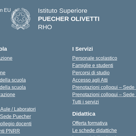
Istituto Superiore
PUECHER OLIVETTI
RHO
— Visita la pagina iniziale della s
ola
I Servizi
azione
Personale scolastico
Famiglie e studenti
one
Percorsi di studio
 della scuola
Accesso agli Atti
 della scuola
Prenotazioni colloqui – Sede O
zazione
Prenotazioni colloqui – Sede
Tutti i servizi
 Aule / Laboratori
Didattica
Sede Puecher
Offerta formativa
collegio docenti
Le schede didattiche
nti PNRR