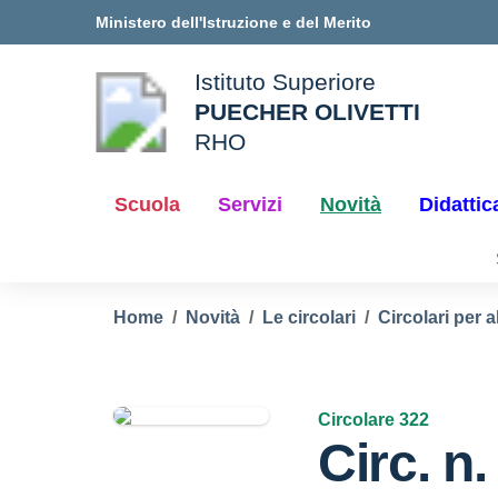
Vai ai contenuti
Vai al menu di navigazione
Vai al footer
Ministero dell'Istruzione e del Merito
Istituto Superiore
PUECHER OLIVETTI
ale della scuola
RHO
— Visita la pagina iniziale d
Scuola
Servizi
Novità
Didattic
Home
Novità
Le circolari
Circolari per a
Circolare 322
Circ. n