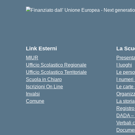
Link Esterni
La Scu
MIUR
Present
Ufficio Scolastico Regionale
I luoghi
Ufficio Scolastico Territoriale
Le pers
Scuola in Chiaro
I numeri
Iscrizioni On Line
Le carte
Invalsi
Organiz
Comune
La storia
Registro
DADA – 
Verbali 
Docume