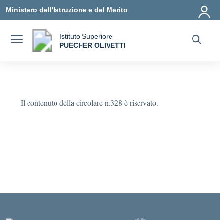
Vai ai contenuti
Vai al menu di navigazione
Vai al footer
Ministero dell'Istruzione e del Merito
Istituto Superiore
a
PUECHER OLIVETTI
— Visita la pagina iniziale della scuola
Il contenuto della circolare n.328 è riservato.