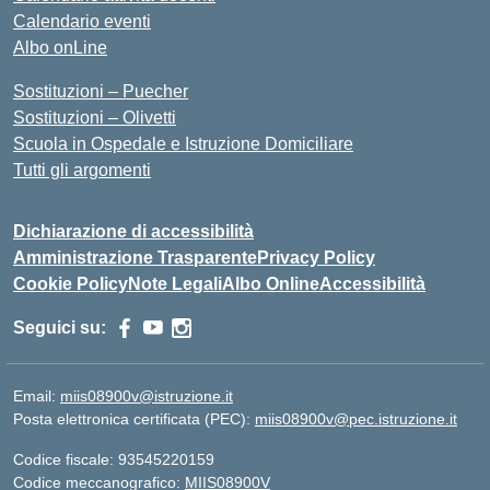
Calendario eventi
Albo onLine
Sostituzioni – Puecher
Sostituzioni – Olivetti
Scuola in Ospedale e Istruzione Domiciliare
Tutti gli argomenti
Dichiarazione di accessibilità
Amministrazione Trasparente
Privacy Policy
Cookie Policy
Note Legali
Albo Online
Accessibilità
Seguici su:
Email:
miis08900v@istruzione.it
Posta elettronica certificata (PEC):
miis08900v@pec.istruzione.it
Codice fiscale: 93545220159
Codice meccanografico:
MIIS08900V