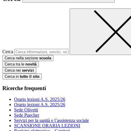
Cerca
Cerca nella sezione
scuola
Cerca tra le
novità
Cerca nei
servizi
Cerca in
tutto il sito
Ricerche frequenti
Orario lezioni A.S. 2025/26
Orario lezioni A.S. 2025/26
Sede Olivetti
Sede Puecher
Servizi per la sanità e l’assistenza sociale
SCANSIONE ORARIA LEZIONI
Registro elettronico – Genitori