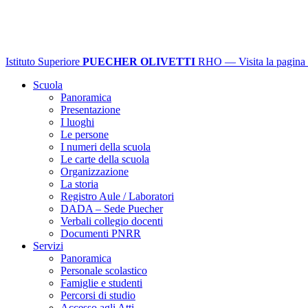
Istituto Superiore
PUECHER OLIVETTI
RHO
— Visita la pagina 
Scuola
Panoramica
Presentazione
I luoghi
Le persone
I numeri della scuola
Le carte della scuola
Organizzazione
La storia
Registro Aule / Laboratori
DADA – Sede Puecher
Verbali collegio docenti
Documenti PNRR
Servizi
Panoramica
Personale scolastico
Famiglie e studenti
Percorsi di studio
Accesso agli Atti