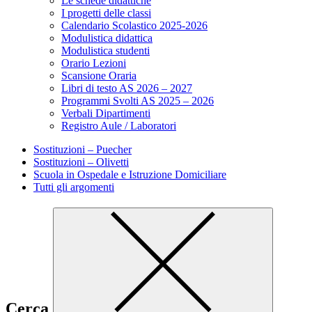
Le schede didattiche
I progetti delle classi
Calendario Scolastico 2025-2026
Modulistica didattica
Modulistica studenti
Orario Lezioni
Scansione Oraria
Libri di testo AS 2026 – 2027
Programmi Svolti AS 2025 – 2026
Verbali Dipartimenti
Registro Aule / Laboratori
Sostituzioni – Puecher
Sostituzioni – Olivetti
Scuola in Ospedale e Istruzione Domiciliare
Tutti gli argomenti
Cerca