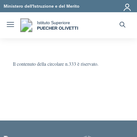
Vai ai contenuti
Vai al menu di navigazione
Vai al footer
Ministero dell'Istruzione e del Merito
Istituto Superiore
a
PUECHER OLIVETTI
— Visita la pagina iniziale della scuola
Il contenuto della circolare n.333 è riservato.