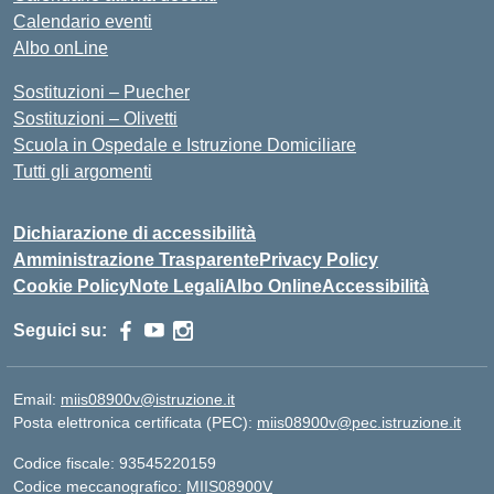
Calendario eventi
Albo onLine
Sostituzioni – Puecher
Sostituzioni – Olivetti
Scuola in Ospedale e Istruzione Domiciliare
Tutti gli argomenti
Dichiarazione di accessibilità
Amministrazione Trasparente
Privacy Policy
Cookie Policy
Note Legali
Albo Online
Accessibilità
Seguici su:
Email:
miis08900v@istruzione.it
Posta elettronica certificata (PEC):
miis08900v@pec.istruzione.it
Codice fiscale: 93545220159
Codice meccanografico:
MIIS08900V