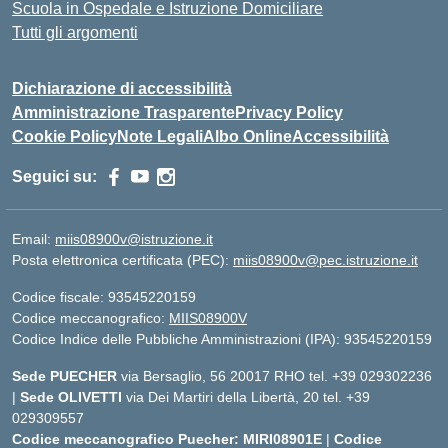
Scuola in Ospedale e Istruzione Domiciliare
Tutti gli argomenti
Dichiarazione di accessibilità
Amministrazione Trasparente
Privacy Policy
Cookie Policy
Note Legali
Albo Online
Accessibilità
Seguici su:
Email:
miis08900v@istruzione.it
Posta elettronica certificata (PEC):
miis08900v@pec.istruzione.it
Codice fiscale: 93545220159
Codice meccanografico:
MIIS08900V
Codice Indice delle Pubbliche Amministrazioni (IPA): 93545220159
Sede PUECHER
via Bersaglio, 56 20017 RHO tel. +39 029302236
|
Sede OLIVETTI
via Dei Martiri della Libertà, 20 tel. +39
029309557
Codice meccanografico Puecher: MIRI08901E
|
Codice