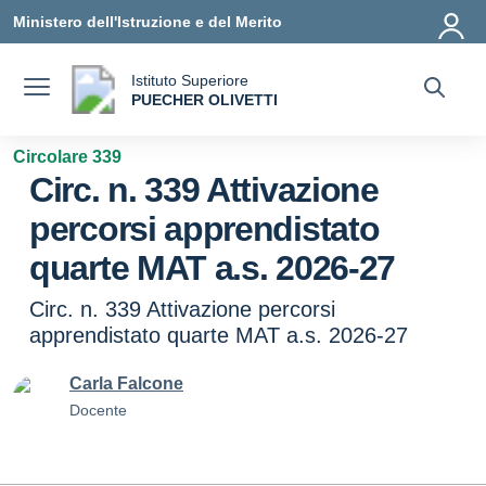
Vai ai contenuti
Vai al menu di navigazione
Vai al footer
Ministero dell'Istruzione e del Merito
Istituto Superiore
a
PUECHER OLIVETTI
— Visita la pagina iniziale della scuola
Circolare 339
Circ. n. 339 Attivazione
percorsi apprendistato
quarte MAT a.s. 2026-27
Circ. n. 339 Attivazione percorsi
apprendistato quarte MAT a.s. 2026-27
Carla Falcone
Docente