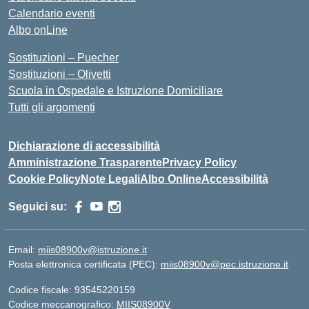
Calendario eventi
Albo onLine
Sostituzioni – Puecher
Sostituzioni – Olivetti
Scuola in Ospedale e Istruzione Domiciliare
Tutti gli argomenti
Dichiarazione di accessibilità
Amministrazione Trasparente
Privacy Policy
Cookie Policy
Note Legali
Albo Online
Accessibilità
Seguici su:
Email:
miis08900v@istruzione.it
Posta elettronica certificata (PEC):
miis08900v@pec.istruzione.it
Codice fiscale: 93545220159
Codice meccanografico:
MIIS08900V