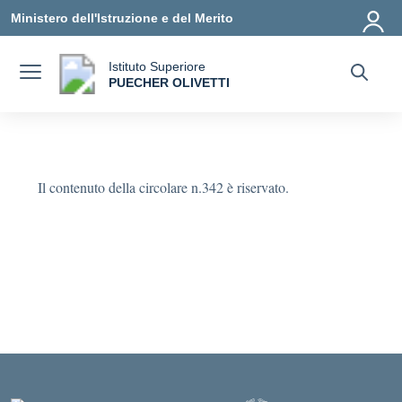
Vai ai contenuti
Vai al menu di navigazione
Vai al footer
Ministero dell'Istruzione e del Merito
Istituto Superiore
a
PUECHER OLIVETTI
— Visita la pagina iniziale della scuola
Il contenuto della circolare n.342 è riservato.