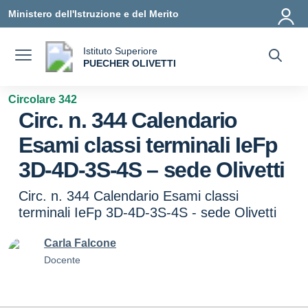
Vai ai contenuti
Vai al menu di navigazione
Vai al footer
Ministero dell'Istruzione e del Merito
Istituto Superiore
a
PUECHER OLIVETTI
— Visita la pagina iniziale della scuola
Circolare 342
Circ. n. 344 Calendario
Esami classi terminali IeFp
3D-4D-3S-4S – sede Olivetti
Circ. n. 344 Calendario Esami classi
terminali IeFp 3D-4D-3S-4S - sede Olivetti
Carla Falcone
Docente