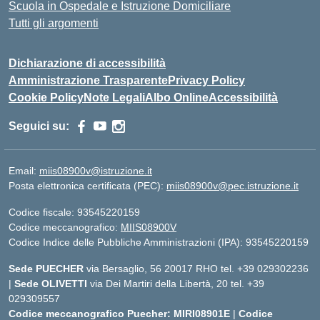
Scuola in Ospedale e Istruzione Domiciliare
Tutti gli argomenti
Dichiarazione di accessibilità
Amministrazione Trasparente
Privacy Policy
Cookie Policy
Note Legali
Albo Online
Accessibilità
Seguici su:
Email:
miis08900v@istruzione.it
Posta elettronica certificata (PEC):
miis08900v@pec.istruzione.it
Codice fiscale: 93545220159
Codice meccanografico:
MIIS08900V
Codice Indice delle Pubbliche Amministrazioni (IPA): 93545220159
Sede PUECHER
via Bersaglio, 56 20017 RHO tel. +39 029302236
|
Sede OLIVETTI
via Dei Martiri della Libertà, 20 tel. +39
029309557
Codice meccanografico Puecher: MIRI08901E
|
Codice