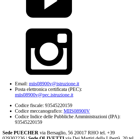
Email:
miis08900v@istruzione.it
Posta elettronica certificata (PEC):
miis08900v@pec.istruzione.it
Codice fiscale: 93545220159
Codice meccanografico:
MIIS08900V
Codice Indice delle Pubbliche Amministrazioni (IPA):
93545220159
Sede PUECHER
via Bersaglio, 56 20017 RHO tel. +39
029302236 |
Sede OLIVETTI
via Dei Martiri della Libertà, 20 tel.