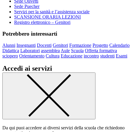
Sede Olivetti
Sede Puecher
Servizi per la sanità e l’assistenza sociale
SCANSIONE ORARIA LEZIONI
Registro elettronico – Genitori
Potrebbero interessarti
Alunni
Insegnanti
Docenti
Genitori
Formazione
Progetto
Calendario
Didattica
Laboratori
assemblea
Aule
Scuola
Offerta formativa
sciopero
Orientamento
Cultura
Educazione
incontro
studenti
Esami
Accedi ai servizi
Da qui puoi accedere ai diversi servizi della scuola che richiedono