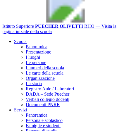
Istituto Superiore
PUECHER OLIVETTI
RHO
— Visita la
pagina iniziale della scuola
Scuola
Panoramica
Presentazione
I luoghi
Le persone
I numeri della scuola
Le carte della scuola
Organizzazione
La storia
Registro Aule / Laboratori
DADA – Sede Puecher
Verbali collegio docenti
Documenti PNRR
Servizi
Panoramica
Personale scolastico
Famiglie e studenti
Percorsi di studio