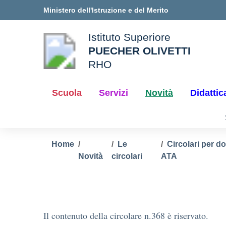
Vai ai contenuti
Vai al menu di navigazione
Vai al footer
Ministero dell'Istruzione e del Merito
Istituto Superiore
PUECHER OLIVETTI
ale della scuola
RHO
— Visita la pagina iniziale d
Scuola
Servizi
Novità
Didattic
Home
Le
Circolari per d
Novità
circolari
ATA
Il contenuto della circolare n.368 è riservato.