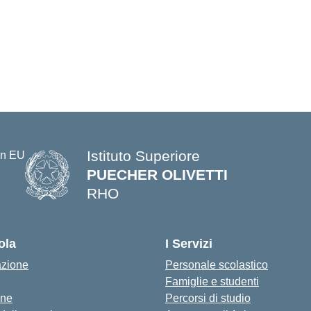
Istituto Superiore
PUECHER OLIVETTI
RHO
— Visita la pagina iniziale della s
ola
I Servizi
azione
Personale scolastico
Famiglie e studenti
one
Percorsi di studio