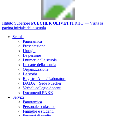
Istituto Superiore
PUECHER OLIVETTI
RHO
— Visita la
pagina iniziale della scuola
Scuola
Panoramica
Presentazione
I luoghi
Le persone
I numeri della scuola
Le carte della scuola
Organizzazione
La storia
Registro Aule / Laboratori
DADA – Sede Puecher
Verbali collegio docenti
Documenti PNRR
Servizi
Panoramica
Personale scolastico
Famiglie e studenti
Percorsi di studio