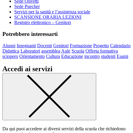
Sede Olivetti
Sede Puecher
Servizi per la sanità e l’assistenza sociale
SCANSIONE ORARIA LEZIONI
Registro elettronico – Genitori
Potrebbero interessarti
Alunni
Insegnanti
Docenti
Genitori
Formazione
Progetto
Calendario
Didattica
Laboratori
assemblea
Aule
Scuola
Offerta formativa
sciopero
Orientamento
Cultura
Educazione
incontro
studenti
Esami
Accedi ai servizi
Da qui puoi accedere ai diversi servizi della scuola che richiedono