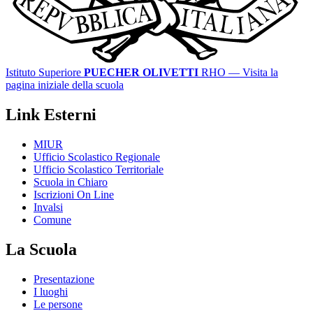
Istituto Superiore
PUECHER OLIVETTI
RHO
— Visita la
pagina iniziale della scuola
Link Esterni
MIUR
Ufficio Scolastico Regionale
Ufficio Scolastico Territoriale
Scuola in Chiaro
Iscrizioni On Line
Invalsi
Comune
La Scuola
Presentazione
I luoghi
Le persone