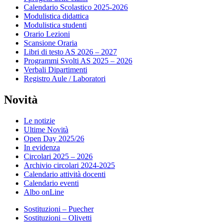
Calendario Scolastico 2025-2026
Modulistica didattica
Modulistica studenti
Orario Lezioni
Scansione Oraria
Libri di testo AS 2026 – 2027
Programmi Svolti AS 2025 – 2026
Verbali Dipartimenti
Registro Aule / Laboratori
Novità
Le notizie
Ultime Novità
Open Day 2025/26
In evidenza
Circolari 2025 – 2026
Archivio circolari 2024-2025
Calendario attività docenti
Calendario eventi
Albo onLine
Sostituzioni – Puecher
Sostituzioni – Olivetti