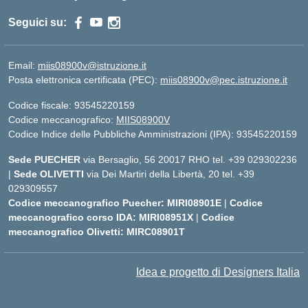
Seguici su:
Email:
miis08900v@istruzione.it
Posta elettronica certificata (PEC):
miis08900v@pec.istruzione.it
Codice fiscale: 93545220159
Codice meccanografico:
MIIS08900V
Codice Indice delle Pubbliche Amministrazioni (IPA): 93545220159
Sede PUECHER
via Bersaglio, 56 20017 RHO tel. +39 029302236
|
Sede OLIVETTI
via Dei Martiri della Libertà, 20 tel. +39
029309557
Codice meccanografico Puecher: MIRI08901E
|
Codice
meccanografico corso IDA: MIRI08951X
|
Codice
meccanografico Olivetti: MIRC08901T
Idea e progetto di Designers Italia