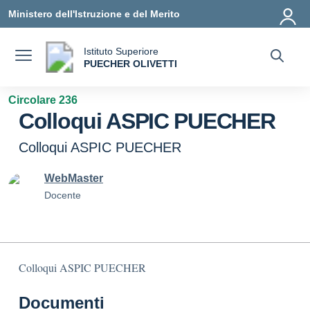
Vai ai contenuti
Vai al menu di navigazione
Vai al footer
Ministero dell'Istruzione e del Merito
Istituto Superiore
a
PUECHER OLIVETTI
— Visita la pagina iniziale della scuola
Circolare 236
Colloqui ASPIC PUECHER
Colloqui ASPIC PUECHER
WebMaster
Docente
Colloqui ASPIC PUECHER
Documenti