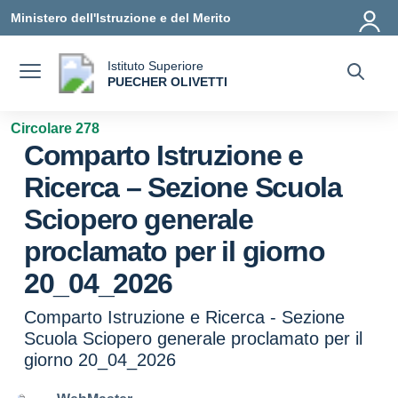
Vai ai contenuti
Vai al menu di navigazione
Vai al footer
Ministero dell'Istruzione e del Merito
Istituto Superiore
a
PUECHER OLIVETTI
— Visita la pagina iniziale della scuola
Circolare 278
Comparto Istruzione e
Ricerca – Sezione Scuola
Sciopero generale
proclamato per il giorno
20_04_2026
Comparto Istruzione e Ricerca - Sezione
Scuola Sciopero generale proclamato per il
giorno 20_04_2026